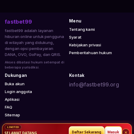
fastbet99
Menu
Tentang kami
fastbet99 adalah layanan
hiburan online untuk pengguna
Syarat
di wilayah yang didukung,
Kebijakan privasi
dengan opsi pembayaran
Pemberitahuan hukum
DANA, OVO, GoPay, dan QRIS.
Akses dibatasi hukum setempat di
beberapa yurisdiksi.
Dukungan
Kontak
Buka akun
info@fastbet99.org
Login anggota
Aplikasi
FAQ
Sitemap
×
Hak Cipta © 2026 fastbet99. Semua hak dilindungi.
Daftar Sekarang
Masuk
SELAMAT DATANG