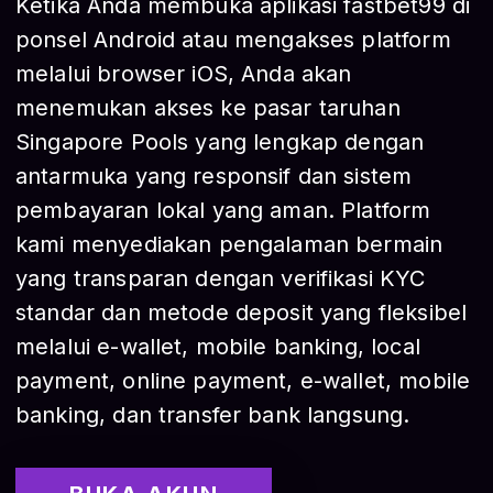
Ketika Anda membuka aplikasi fastbet99 di
ponsel Android atau mengakses platform
melalui browser iOS, Anda akan
menemukan akses ke pasar taruhan
Singapore Pools yang lengkap dengan
antarmuka yang responsif dan sistem
pembayaran lokal yang aman. Platform
kami menyediakan pengalaman bermain
yang transparan dengan verifikasi KYC
standar dan metode deposit yang fleksibel
melalui e-wallet, mobile banking, local
payment, online payment, e-wallet, mobile
banking, dan transfer bank langsung.