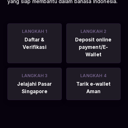
yang siap membantu dalam bahasa Indonesia.
LANGKAH 1
LANGKAH 2
Daftar &
Deposit online
Verifikasi
payment/E-
Wallet
LANGKAH 3
LANGKAH 4
Jelajahi Pasar
Tarik e-wallet
Singapore
Aman