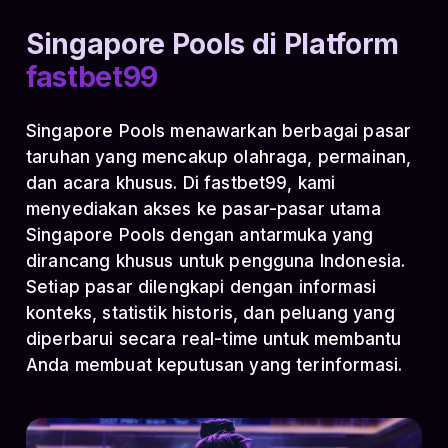
Singapore Pools di Platform
fastbet99
Singapore Pools menawarkan berbagai pasar
taruhan yang mencakup olahraga, permainan,
dan acara khusus. Di fastbet99, kami
menyediakan akses ke pasar-pasar utama
Singapore Pools dengan antarmuka yang
dirancang khusus untuk pengguna Indonesia.
Setiap pasar dilengkapi dengan informasi
konteks, statistik historis, dan peluang yang
diperbarui secara real-time untuk membantu
Anda membuat keputusan yang terinformasi.