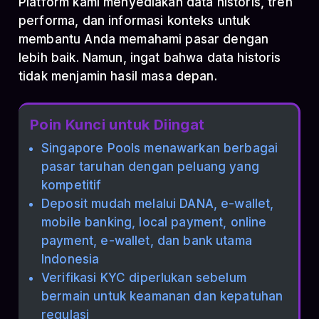
Platform kami menyediakan data historis, tren
performa, dan informasi konteks untuk
membantu Anda memahami pasar dengan
lebih baik. Namun, ingat bahwa data historis
tidak menjamin hasil masa depan.
Poin Kunci untuk Diingat
Singapore Pools menawarkan berbagai
pasar taruhan dengan peluang yang
kompetitif
Deposit mudah melalui DANA, e-wallet,
mobile banking, local payment, online
payment, e-wallet, dan bank utama
Indonesia
Verifikasi KYC diperlukan sebelum
bermain untuk keamanan dan kepatuhan
regulasi