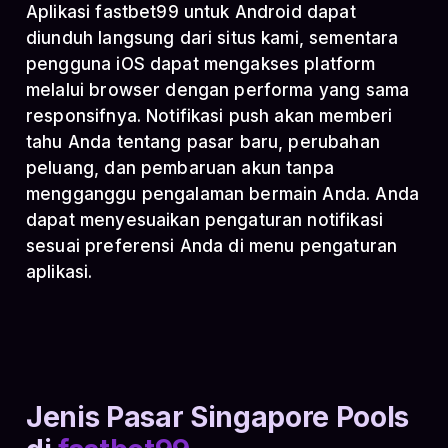
Aplikasi fastbet99 untuk Android dapat
diunduh langsung dari situs kami, sementara
pengguna iOS dapat mengakses platform
melalui browser dengan performa yang sama
responsifnya. Notifikasi push akan memberi
tahu Anda tentang pasar baru, perubahan
peluang, dan pembaruan akun tanpa
mengganggu pengalaman bermain Anda. Anda
dapat menyesuaikan pengaturan notifikasi
sesuai preferensi Anda di menu pengaturan
aplikasi.
Jenis Pasar Singapore Pools