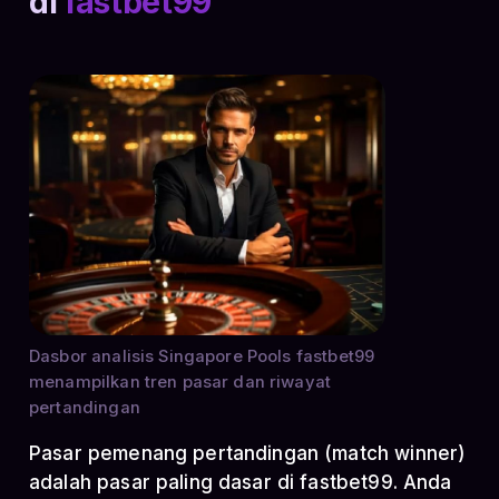
di
fastbet99
Dasbor analisis Singapore Pools fastbet99
menampilkan tren pasar dan riwayat
pertandingan
Pasar pemenang pertandingan (match winner)
adalah pasar paling dasar di fastbet99. Anda