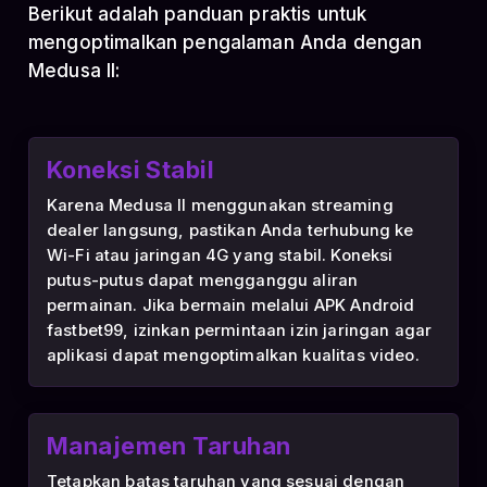
Berikut adalah panduan praktis untuk
mengoptimalkan pengalaman Anda dengan
Medusa II:
Koneksi Stabil
Karena Medusa II menggunakan streaming
dealer langsung, pastikan Anda terhubung ke
Wi-Fi atau jaringan 4G yang stabil. Koneksi
putus-putus dapat mengganggu aliran
permainan. Jika bermain melalui APK Android
fastbet99, izinkan permintaan izin jaringan agar
aplikasi dapat mengoptimalkan kualitas video.
Manajemen Taruhan
Tetapkan batas taruhan yang sesuai dengan