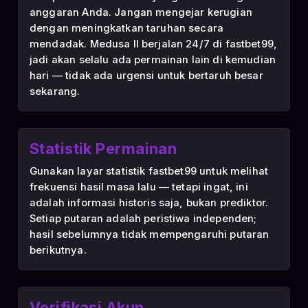
anggaran Anda. Jangan mengejar kerugian
dengan meningkatkan taruhan secara
mendadak. Medusa II berjalan 24/7 di fastbet99,
jadi akan selalu ada permainan lain di kemudian
hari — tidak ada urgensi untuk bertaruh besar
sekarang.
Statistik Permainan
Gunakan layar statistik fastbet99 untuk melihat
frekuensi hasil masa lalu — tetapi ingat, ini
adalah informasi historis saja, bukan prediktor.
Setiap putaran adalah peristiwa independen;
hasil sebelumnya tidak mempengaruhi putaran
berikutnya.
Verifikasi Akun