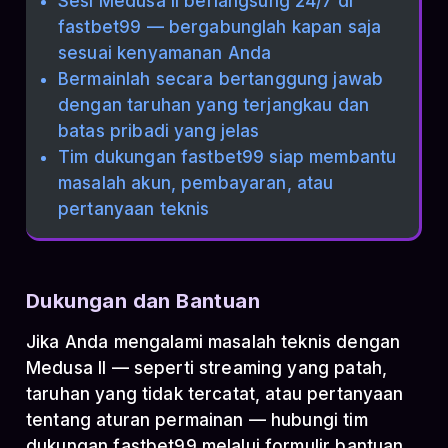
Sesi Medusa II berlangsung 24/7 di
fastbet99 — bergabunglah kapan saja
sesuai kenyamanan Anda
Bermainlah secara bertanggung jawab
dengan taruhan yang terjangkau dan
batas pribadi yang jelas
Tim dukungan fastbet99 siap membantu
masalah akun, pembayaran, atau
pertanyaan teknis
Dukungan dan Bantuan
Jika Anda mengalami masalah teknis dengan
Medusa II — seperti streaming yang patah,
taruhan yang tidak tercatat, atau pertanyaan
tentang aturan permainan — hubungi tim
dukungan fastbet99 melalui formulir bantuan