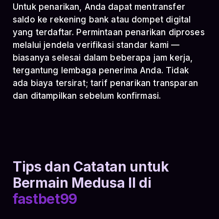
Untuk penarikan, Anda dapat mentransfer
saldo ke rekening bank atau dompet digital
yang terdaftar. Permintaan penarikan diproses
melalui jendela verifikasi standar kami —
biasanya selesai dalam beberapa jam kerja,
tergantung lembaga penerima Anda. Tidak
ada biaya tersirat; tarif penarikan transparan
dan ditampilkan sebelum konfirmasi.
Tips dan Catatan untuk
Bermain Medusa II di
fastbet99