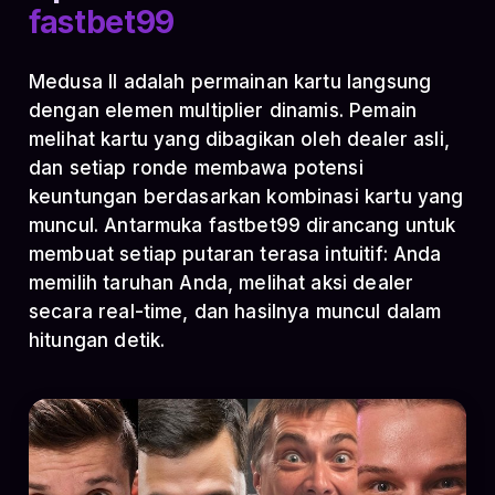
fastbet99
Medusa II adalah permainan kartu langsung
dengan elemen multiplier dinamis. Pemain
melihat kartu yang dibagikan oleh dealer asli,
dan setiap ronde membawa potensi
keuntungan berdasarkan kombinasi kartu yang
muncul. Antarmuka fastbet99 dirancang untuk
membuat setiap putaran terasa intuitif: Anda
memilih taruhan Anda, melihat aksi dealer
secara real-time, dan hasilnya muncul dalam
hitungan detik.