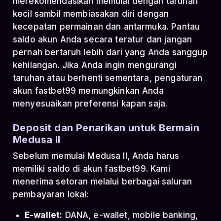
merekomendasikan memulai dengan taruhan
kecil sambil membiasakan diri dengan
kecepatan permainan dan antarmuka. Pantau
saldo akun Anda secara teratur dan jangan
pernah bertaruh lebih dari yang Anda sanggup
kehilangan. Jika Anda ingin mengurangi
taruhan atau berhenti sementara, pengaturan
akun fastbet99 memungkinkan Anda
menyesuaikan preferensi kapan saja.
Deposit dan Penarikan untuk Bermain
Medusa II
Sebelum memulai Medusa II, Anda harus
memiliki saldo di akun fastbet99. Kami
menerima setoran melalui berbagai saluran
pembayaran lokal:
E-wallet:
DANA, e-wallet, mobile banking,