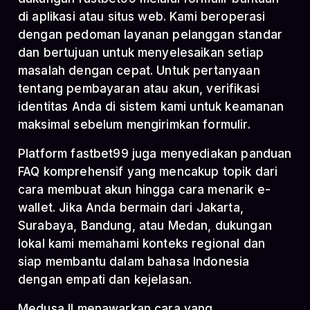
di aplikasi atau situs web. Kami beroperasi
dengan pedoman layanan pelanggan standar
dan bertujuan untuk menyelesaikan setiap
masalah dengan cepat. Untuk pertanyaan
tentang pembayaran atau akun, verifikasi
identitas Anda di sistem kami untuk keamanan
maksimal sebelum mengirimkan formulir.
Platform fastbet99 juga menyediakan panduan
FAQ komprehensif yang mencakup topik dari
cara membuat akun hingga cara menarik e-
wallet. Jika Anda bermain dari Jakarta,
Surabaya, Bandung, atau Medan, dukungan
lokal kami memahami konteks regional dan
siap membantu dalam bahasa Indonesia
dengan empati dan kejelasan.
Medusa II menawarkan cara yang