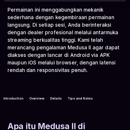
Permainan ini menggabungkan mekanik
sederhana dengan kegembiraan permainan
langsung. Di setiap sesi, Anda berinteraksi
dengan dealer profesional melalui antarmuka
streaming berkualitas tinggi. Kami telah
merancang pengalaman Medusa II agar dapat
diakses dengan lancar di Android via APK
maupun iOS melalui browser, dengan latensi
rendah dan responsivitas penuh.
Introduction
Overview
Details
Tips and Notes
Apa itu Medusa II di