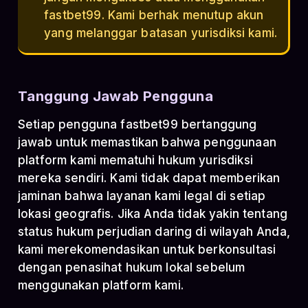
fastbet99. Kami berhak menutup akun
yang melanggar batasan yurisdiksi kami.
Tanggung Jawab Pengguna
Setiap pengguna fastbet99 bertanggung
jawab untuk memastikan bahwa penggunaan
platform kami mematuhi hukum yurisdiksi
mereka sendiri. Kami tidak dapat memberikan
jaminan bahwa layanan kami legal di setiap
lokasi geografis. Jika Anda tidak yakin tentang
status hukum perjudian daring di wilayah Anda,
kami merekomendasikan untuk berkonsultasi
dengan penasihat hukum lokal sebelum
menggunakan platform kami.