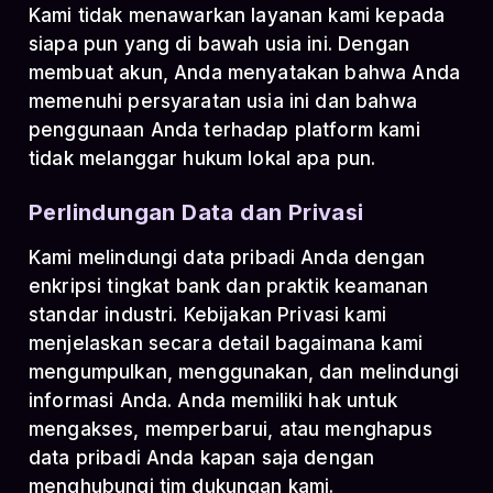
Kami tidak menawarkan layanan kami kepada
siapa pun yang di bawah usia ini. Dengan
membuat akun, Anda menyatakan bahwa Anda
memenuhi persyaratan usia ini dan bahwa
penggunaan Anda terhadap platform kami
tidak melanggar hukum lokal apa pun.
Perlindungan Data dan Privasi
Kami melindungi data pribadi Anda dengan
enkripsi tingkat bank dan praktik keamanan
standar industri. Kebijakan Privasi kami
menjelaskan secara detail bagaimana kami
mengumpulkan, menggunakan, dan melindungi
informasi Anda. Anda memiliki hak untuk
mengakses, memperbarui, atau menghapus
data pribadi Anda kapan saja dengan
menghubungi tim dukungan kami.