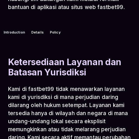
bantuan di aplikasi atau situs web fastbet99.
Introduction
Details
Policy
Ketersediaan Layanan dan
Batasan Yurisdiksi
Kami di fastbet99 tidak menawarkan layanan
kami di yurisdiksi di mana perjudian daring
dilarang oleh hukum setempat. Layanan kami
tersedia hanya di wilayah dan negara di mana
undang-undang lokal secara eksplisit
memungkinkan atau tidak melarang perjudian
daring. Kami secara aktif memantau perubahan