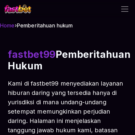
fastbet99
Home
›
Pemberitahuan hukum
fastbet99
Pemberitahuan
Hukum
Kami di fastbet99 menyediakan layanan
hiburan daring yang tersedia hanya di
yurisdiksi di mana undang-undang
setempat memungkinkan perjudian
daring. Halaman ini menjelaskan
tanggung jawab hukum kami, batasan