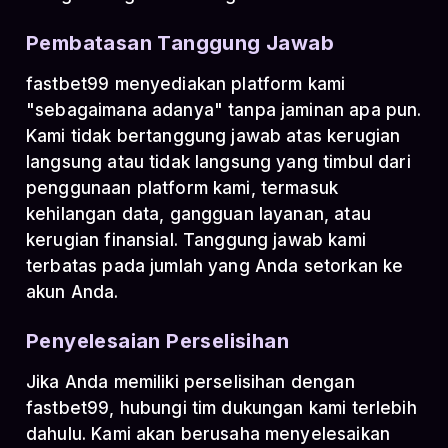
Pembatasan Tanggung Jawab
fastbet99 menyediakan platform kami
"sebagaimana adanya" tanpa jaminan apa pun.
Kami tidak bertanggung jawab atas kerugian
langsung atau tidak langsung yang timbul dari
penggunaan platform kami, termasuk
kehilangan data, gangguan layanan, atau
kerugian finansial. Tanggung jawab kami
terbatas pada jumlah yang Anda setorkan ke
akun Anda.
Penyelesaian Perselisihan
Jika Anda memiliki perselisihan dengan
fastbet99, hubungi tim dukungan kami terlebih
dahulu. Kami akan berusaha menyelesaikan