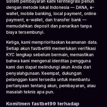
sistem pembayaran kami terintegrasi penuh
dengan metode lokal Indonesia — DANA, e-
wallet, mobile banking, local payment, online
payment, e-wallet, dan transfer bank —
memudahkan deposit dan penarikan tanpa
biaya tersembunyi.
Ketiga, kami memprioritaskan keamanan data.
Setiap akun fastbet99 memerlukan verifikasi
KYC lengkap sebelum bermain, memastikan
bahwa kami mengenal identitas pengguna
kami dan dapat melindungi akun Anda dari
penyalahgunaan. Keempat, dukungan
pelanggan kami tersedia untuk membantu
pertanyaan tentang akun, pembayaran, atau
masalah teknis apa pun.
Komitmen fastbet99 terhadap