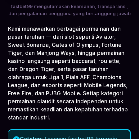
fastbet99 mengutamakan keamanan, transparansi,
dan pengalaman pengguna yang bertanggung jawab
Kami menawarkan berbagai permainan dan
pasar taruhan — dari slot seperti Aviator,
Sweet Bonanza, Gates of Olympus, Fortune
Tiger, dan Mahjong Ways, hingga permainan
kasino langsung seperti baccarat, roulette,
dan Dragon Tiger, serta pasar taruhan
olahraga untuk Liga 1, Piala AFF, Champions
League, dan esports seperti Mobile Legends,
Free Fire, dan PUBG Mobile. Setiap kategori
permainan diaudit secara independen untuk
memastikan keadilan dan kepatuhan terhadap
standar industri.
Catatan:
Layanan fastbet99 tersedia