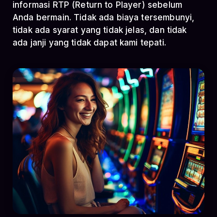
informasi RTP (Return to Player) sebelum
Anda bermain. Tidak ada biaya tersembunyi,
tidak ada syarat yang tidak jelas, dan tidak
ada janji yang tidak dapat kami tepati.