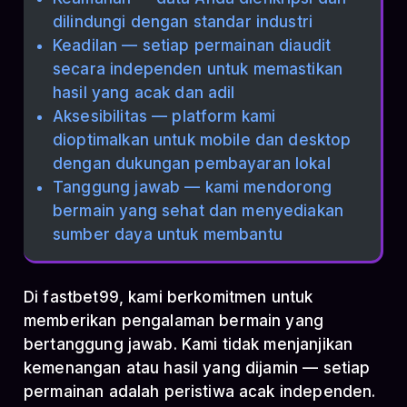
dilindungi dengan standar industri
Keadilan — setiap permainan diaudit
secara independen untuk memastikan
hasil yang acak dan adil
Aksesibilitas — platform kami
dioptimalkan untuk mobile dan desktop
dengan dukungan pembayaran lokal
Tanggung jawab — kami mendorong
bermain yang sehat dan menyediakan
sumber daya untuk membantu
Di fastbet99, kami berkomitmen untuk
memberikan pengalaman bermain yang
bertanggung jawab. Kami tidak menjanjikan
kemenangan atau hasil yang dijamin — setiap
permainan adalah peristiwa acak independen.