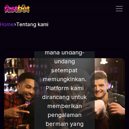
menyediakan
fastbet99
layanan hiburan
Home
›
Tentang kami
daring yang
tersedia hanya
di yurisdiksi di
mana undang-
undang
setempat
memungkinkan.
Platform kami
dirancang untuk
memberikan
pengalaman
bermain yang