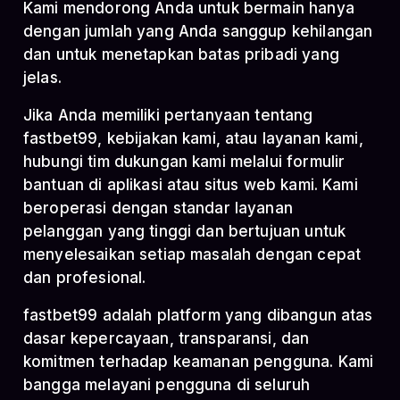
Kami mendorong Anda untuk bermain hanya
dengan jumlah yang Anda sanggup kehilangan
dan untuk menetapkan batas pribadi yang
jelas.
Jika Anda memiliki pertanyaan tentang
fastbet99, kebijakan kami, atau layanan kami,
hubungi tim dukungan kami melalui formulir
bantuan di aplikasi atau situs web kami. Kami
beroperasi dengan standar layanan
pelanggan yang tinggi dan bertujuan untuk
menyelesaikan setiap masalah dengan cepat
dan profesional.
fastbet99 adalah platform yang dibangun atas
dasar kepercayaan, transparansi, dan
komitmen terhadap keamanan pengguna. Kami
bangga melayani pengguna di seluruh