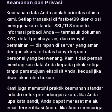
Keamanan dan Privasi
Keamanan data Anda adalah prioritas utama
kami. Setiap transaksi di fastbet99 dienkripsi
menggunakan standar SSL/TLS industri.
Informasi pribadi Anda — termasuk dokumen
KYC, detail pembayaran, dan riwayat
permainan — disimpan di server yang aman
dengan akses terbatas hanya kepada
personel yang berwenang. Kami tidak pernah
membagikan data Anda kepada pihak ketiga
tanpa persetujuan eksplisit Anda, kecuali jika
diwajibkan oleh hukum.
Kami juga mematuhi praktik keamanan standar
industri untuk perlindungan akun. Jika Anda
lupa kata sandi, Anda dapat mereset melalui
email terverifikasi Anda. Jika Anda mencurigai