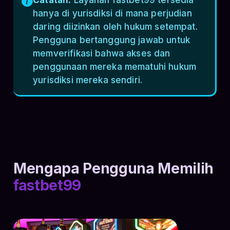
hanya di yurisdiksi di mana perjudian
daring diizinkan oleh hukum setempat.
Pengguna bertanggung jawab untuk
memverifikasi bahwa akses dan
penggunaan mereka mematuhi hukum
yurisdiksi mereka sendiri.
Mengapa Pengguna Memilih
fastbet99